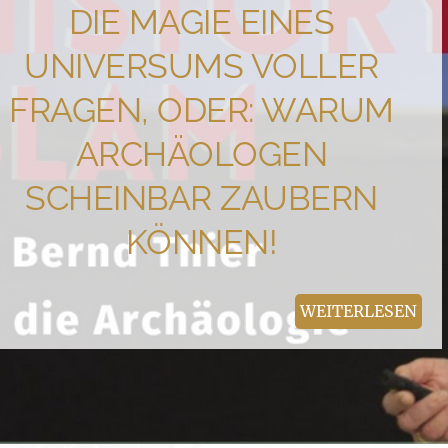
DIE MAGIE EINES
UNIVERSUMS VOLLER
FRAGEN, ODER: WARUM
ARCHÄOLOGEN
SCHEINBAR ZAUBERN
KÖNNEN!
WEITERLESEN