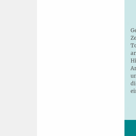
Ge
Ze
T
a
H
A
un
di
ei