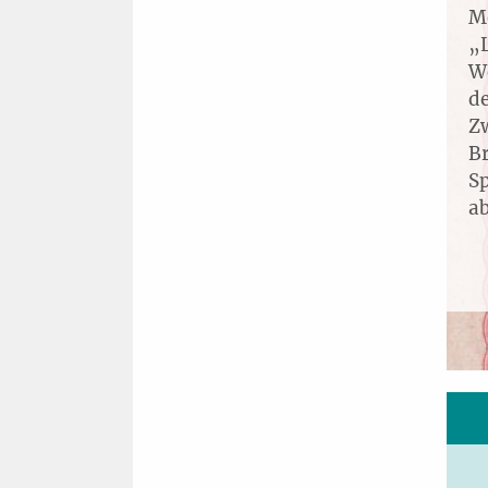
M
„L
We
d
Zw
B
S
ab