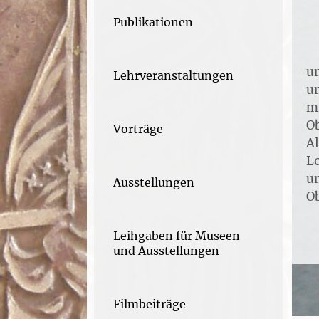
Publikationen
E
u
Lehrveranstaltungen
un
m
Ob
Vorträge
A
Lo
un
Ausstellungen
Ob
Leihgaben für Museen
und Ausstellungen
Filmbeiträge