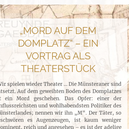
„MORD AUF DEM
DOMPLATZ“ – EIN
VORTRAG ALS
THEATERSTÜCK
r spielen wieder Theater … Die Münsteraner sind
tsetzt. Auf dem geweihten Boden des Domplatzes
st ein Mord geschehen. Das Opfer: einer der
nflussreichsten und wohlhabendsten Politiker des
nsterlandes; nennen wir ihn „M“. Der Täter, so
eschwören es Augenzeugen, ist kaum weniger
ominent, reich und angesehen – es ist der adelige