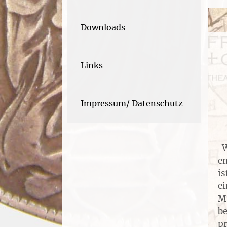
Downloads
Links
Impressum/ Datenschutz
Wi
en
i
ei
Mü
b
pr